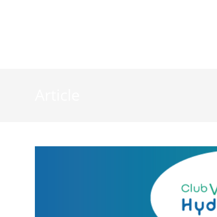
La vie du Club
La filière 
Article