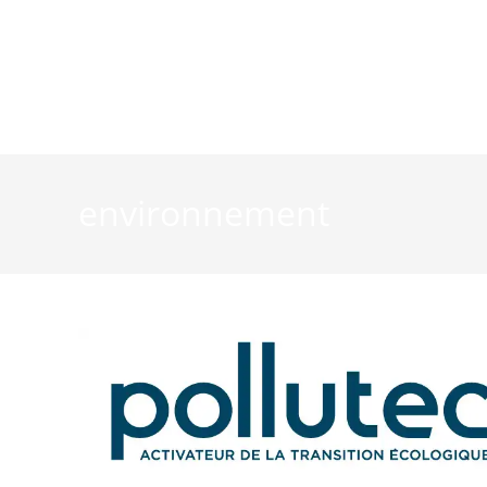
La vie du Club
La filière 
environnement