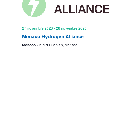
n
o
t
n
27 novembre 2023
-
28 novembre 2023
d
Monaco Hydrogen Alliance
e
Monaco
7 rue du Gabian, Monaco
v
u
e
s
É
Mentions légales
v
è
n