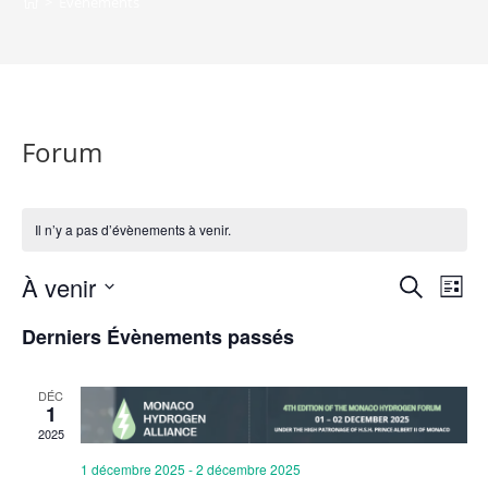
>
Évènements
Forum
Il n’y a pas d’évènements à venir.
À venir
N
R
R
L
e
a
S
i
e
Derniers Évènements passés
c
v
s
é
h
c
t
l
i
e
e
DÉC
h
e
g
r
1
c
c
a
2025
e
h
t
t
1 décembre 2025
-
2 décembre 2025
r
e
i